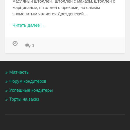
масляный штоллен, штоллен с макаом, штоллен с
марципаном, штоллен с орехами, но самым
знаменитым является Дрезденский…
Читать далее →
3
Матчасть
Форум кондитеров
Успешные кондитеры
Торты на заказ