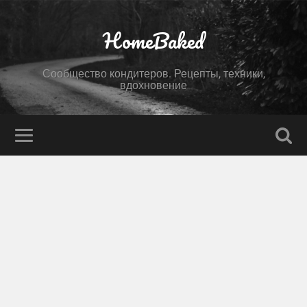
HomeBaked
Сообщество кондитеров. Рецепты, техники,
вдохновение