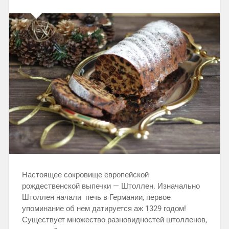
Настоящее сокровище европейской
рождественской выпечки — Штоллен. Изначально
Штоллен начали печь в Германии, первое
упоминание об нем датируется аж 1329 годом!
Существует множество разновидностей штолленов,