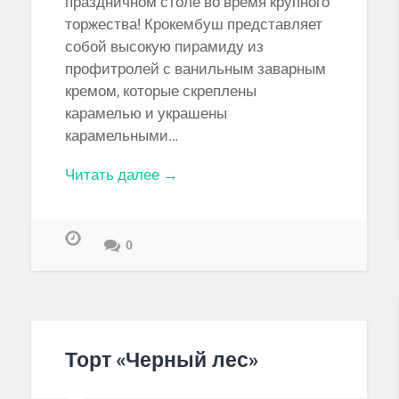
праздничном столе во время крупного
торжества! Крокембуш представляет
собой высокую пирамиду из
профитролей с ванильным заварным
кремом, которые скреплены
карамелью и украшены
карамельными…
Читать далее →
0
Торт «Черный лес»