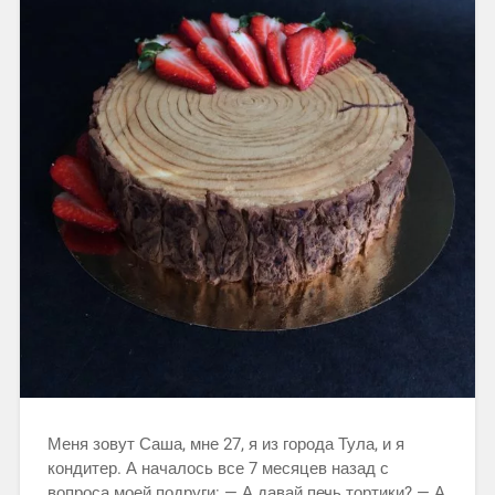
Меня зовут Саша, мне 27, я из города Тула, и я
кондитер. А началось все 7 месяцев назад с
вопроса моей подруги: — А давай печь тортики? — А