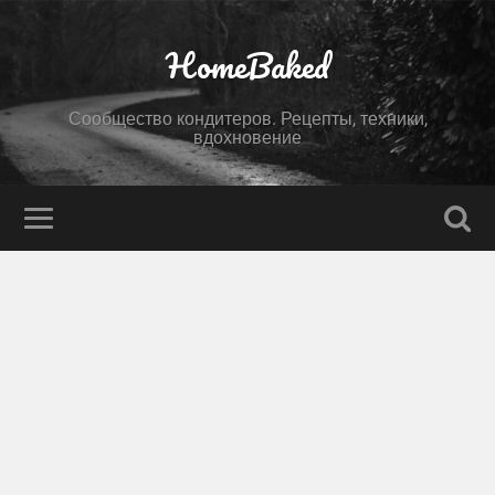
HomeBaked
Сообщество кондитеров. Рецепты, техники,
вдохновение