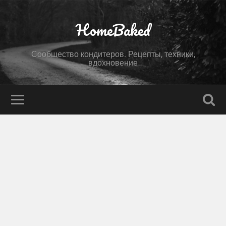
HomeBaked
Сообщество кондитеров. Рецепты, техники,
вдохновение