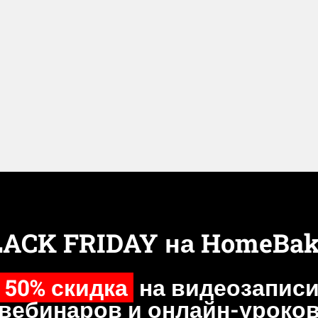
LACK FRIDAY на HomeBak
50% скидка
на видеозапис
вебинаров и онлайн-уроко