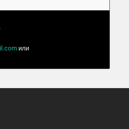
.
il.com
или
1