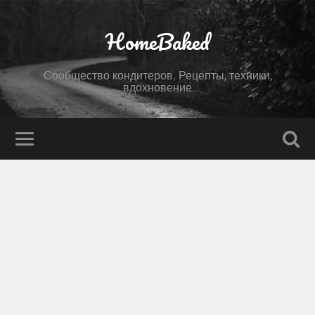
HomeBaked
Сообщество кондитеров. Рецепты, техники,
вдохновение