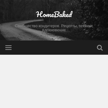
HomeBaked
Сообщество кондитеров. Рецепты, техники,
вдохновение