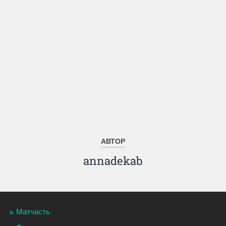
АВТОР
annadekab
Матчасть