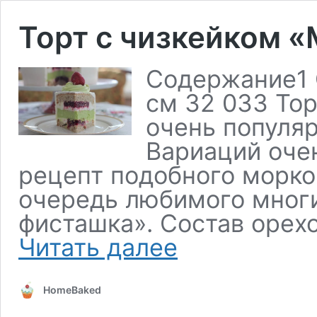
Торт с чизкейком 
Содержание1 
см 32 033 Тор
очень популя
Вариаций очен
рецепт подобного морков
очередь любимого мног
фисташка». Состав орех
Читать далее
HomeBaked